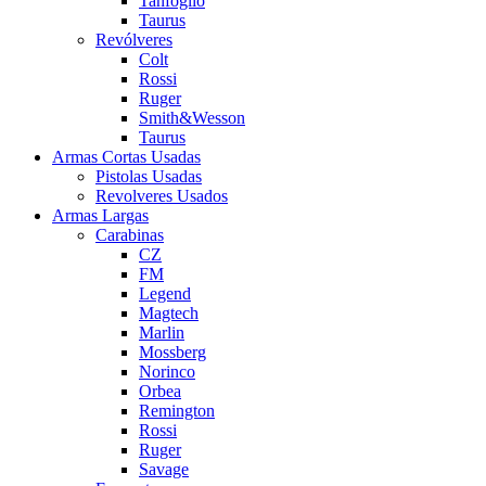
Tanfoglio
Taurus
Revólveres
Colt
Rossi
Ruger
Smith&Wesson
Taurus
Armas Cortas Usadas
Pistolas Usadas
Revolveres Usados
Armas Largas
Carabinas
CZ
FM
Legend
Magtech
Marlin
Mossberg
Norinco
Orbea
Remington
Rossi
Ruger
Savage