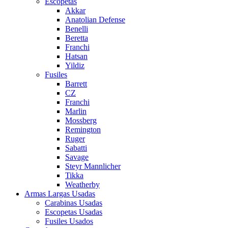
Escopetas
Akkar
Anatolian Defense
Benelli
Beretta
Franchi
Hatsan
Yildiz
Fusiles
Barrett
CZ
Franchi
Marlin
Mossberg
Remington
Ruger
Sabatti
Savage
Steyr Mannlicher
Tikka
Weatherby
Armas Largas Usadas
Carabinas Usadas
Escopetas Usadas
Fusiles Usados