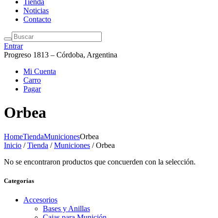
Tienda
Noticias
Contacto
Entrar
Progreso 1813 – Córdoba, Argentina
Mi Cuenta
Carro
Pagar
Orbea
Home
Tienda
Municiones
Orbea
Inicio
/
Tienda
/
Municiones
/ Orbea
No se encontraron productos que concuerden con la selección.
Categorías
Accesorios
Bases y Anillas
Cajas para Munición