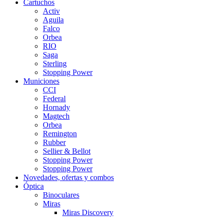
Cartuchos
Activ
Aguila
Falco
Orbea
RIO
Saga
Sterling
Stopping Power
Municiones
CCI
Federal
Hornady
Magtech
Orbea
Remington
Rubber
Sellier & Bellot
Stopping Power
Stopping Power
Novedades, ofertas y combos
Óptica
Binoculares
Miras
Miras Discovery