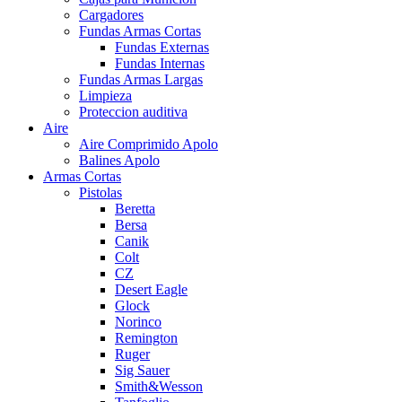
Cargadores
Fundas Armas Cortas
Fundas Externas
Fundas Internas
Fundas Armas Largas
Limpieza
Proteccion auditiva
Aire
Aire Comprimido Apolo
Balines Apolo
Armas Cortas
Pistolas
Beretta
Bersa
Canik
Colt
CZ
Desert Eagle
Glock
Norinco
Remington
Ruger
Sig Sauer
Smith&Wesson